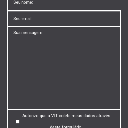
Untitled
Untitled
Untitled
Autorizo ​​que a VIT colete meus dados através
deste formulário.