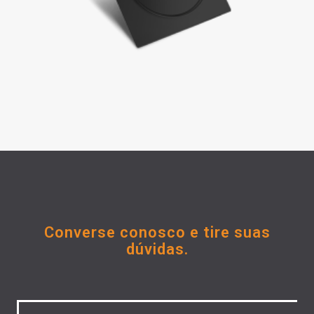
Converse conosco e tire suas
dúvidas.
Untitled