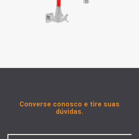
Converse conosco e tire suas
dúvidas.
Untitled