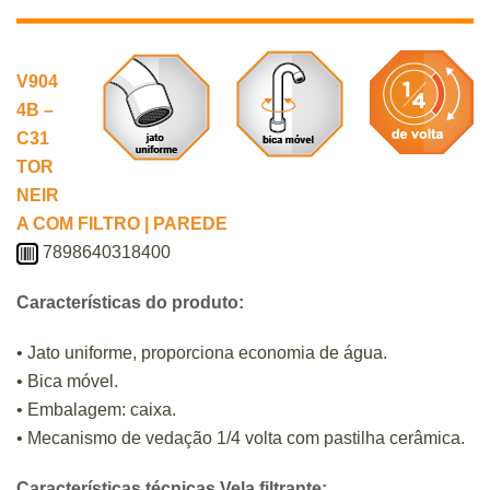
V904
4B –
C31
TOR
NEIR
A COM FILTRO | PAREDE
7898640318400
Características do produto:
• Jato uniforme, proporciona economia de água.
• Bica móvel.
• Embalagem: caixa.
• Mecanismo de vedação 1/4 volta com pastilha cerâmica.
Características técnicas Vela filtrante: