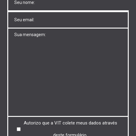
Untitled
Untitled
Untitled
Autorizo ​​que a VIT colete meus dados através
deste formulário.