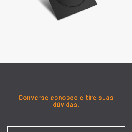
Converse conosco e tire suas
dúvidas.
Untitled