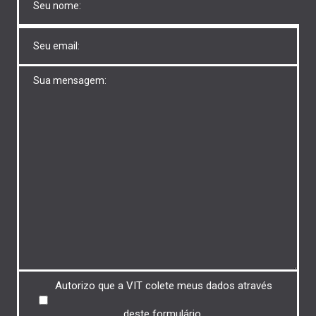
Untitled
Untitled
Untitled
Autorizo ​​que a VIT colete meus dados através
deste formulário.