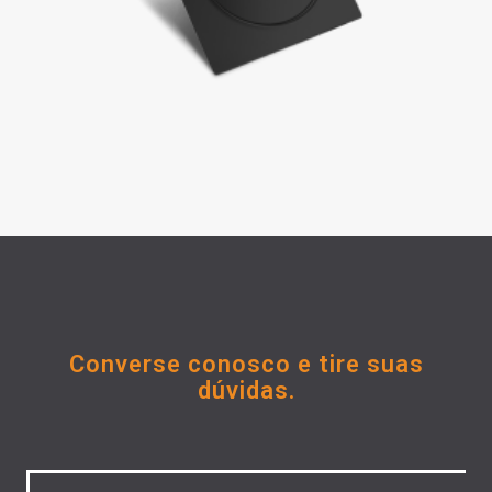
Converse conosco e tire suas
dúvidas.
Untitled