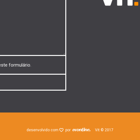
este formulário.
desenvolvido com
por
Vit © 2017