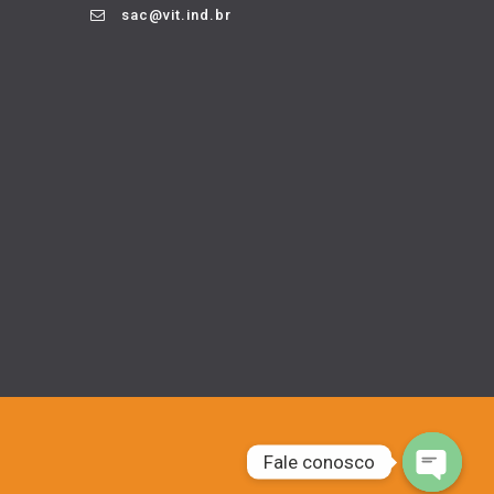
sac@vit.ind.br
Fale conosco