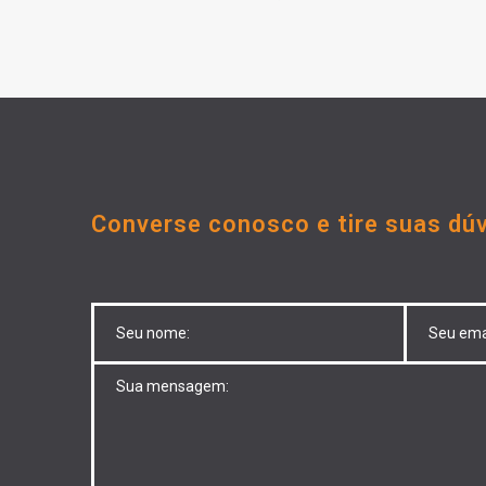
Converse conosco e tire suas dúv
Untitled
Untitled
Untitled