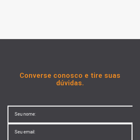
Converse conosco e tire suas
dúvidas.
Untitled
Untitled