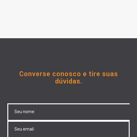
Converse conosco e tire suas
dúvidas.
Untitled
Untitled